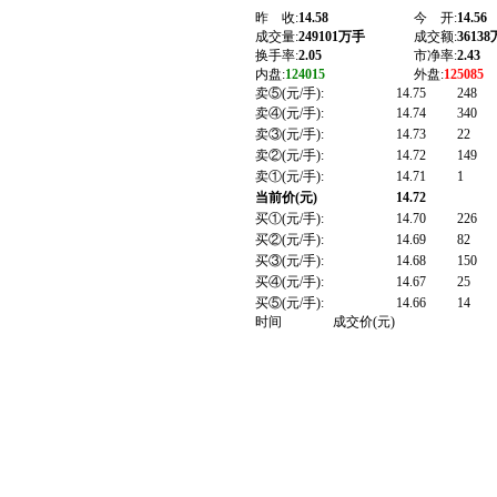
昨 收:
14.58
今 开:
14.56
成交量:
249101万手
成交额:
36138
换手率:
2.05
市净率:
2.43
内盘:
124015
外盘:
125085
卖⑤(元/手):
14.75
248
卖④(元/手):
14.74
340
卖③(元/手):
14.73
22
卖②(元/手):
14.72
149
卖①(元/手):
14.71
1
当前价(元)
14.72
买①(元/手):
14.70
226
买②(元/手):
14.69
82
买③(元/手):
14.68
150
买④(元/手):
14.67
25
买⑤(元/手):
14.66
14
时间
成交价(元)