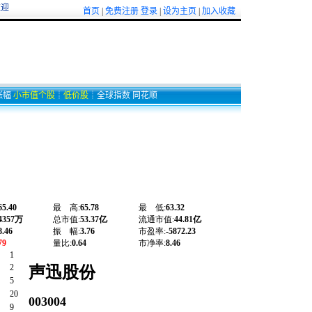
迎
首页
|
免费注册
登录
|
设为主页
|
加入收藏
涨幅
小市值个股
┊
低价股
┊
全球指数
同花顺