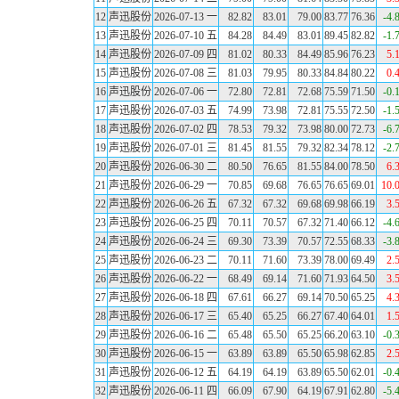
12
声迅股份
2026-07-13 一
82.82
83.01
79.00
83.77
76.36
-4.
13
声迅股份
2026-07-10 五
84.28
84.49
83.01
89.45
82.82
-1.
14
声迅股份
2026-07-09 四
81.02
80.33
84.49
85.96
76.23
5.
15
声迅股份
2026-07-08 三
81.03
79.95
80.33
84.84
80.22
0.
16
声迅股份
2026-07-06 一
72.80
72.81
72.68
75.59
71.50
-0.
17
声迅股份
2026-07-03 五
74.99
73.98
72.81
75.55
72.50
-1.
18
声迅股份
2026-07-02 四
78.53
79.32
73.98
80.00
72.73
-6.
19
声迅股份
2026-07-01 三
81.45
81.55
79.32
82.34
78.12
-2.
20
声迅股份
2026-06-30 二
80.50
76.65
81.55
84.00
78.50
6.
21
声迅股份
2026-06-29 一
70.85
69.68
76.65
76.65
69.01
10.
22
声迅股份
2026-06-26 五
67.32
67.32
69.68
69.98
66.19
3.
23
声迅股份
2026-06-25 四
70.11
70.57
67.32
71.40
66.12
-4.
24
声迅股份
2026-06-24 三
69.30
73.39
70.57
72.55
68.33
-3.
25
声迅股份
2026-06-23 二
70.11
71.60
73.39
78.00
69.49
2.
26
声迅股份
2026-06-22 一
68.49
69.14
71.60
71.93
64.50
3.
27
声迅股份
2026-06-18 四
67.61
66.27
69.14
70.50
65.25
4.
28
声迅股份
2026-06-17 三
65.40
65.25
66.27
67.40
64.01
1.
29
声迅股份
2026-06-16 二
65.48
65.50
65.25
66.20
63.10
-0.
30
声迅股份
2026-06-15 一
63.89
63.89
65.50
65.98
62.85
2.
31
声迅股份
2026-06-12 五
64.19
64.19
63.89
65.50
62.01
-0.
32
声迅股份
2026-06-11 四
66.09
67.90
64.19
67.91
62.80
-5.