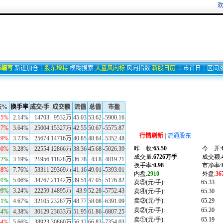
欢
标编写
新进加仓
┊
股东增持
模糊搜索
大盘风向标
风向指数
新股日历
上市首日
┊
区间
跌%
换手率
成交/手
成交额
流值
总值
市盈
15%
2.14%
14703
9532万
45.03
53.62
-5900.16
17%
3.64%
25004
15327万
42.55
50.67
-5575.87
行情刷新
|
流通股东
49%
3.73%
25674
14716万
40.85
48.64
-5352.48
30%
3.28%
22554
12866万
38.36
45.68
-5026.39
72%
3.19%
21956
11828万
36.78
43.8
-4819.21
18%
7.76%
53311
29369万
41.16
49.01
-5393.01
01%
5.06%
34767
21142万
39.51
47.05
-5176.82
99%
3.24%
22259
14895万
43.9
52.28
-5752.43
11%
4.67%
32105
23287万
48.77
58.08
-6391.09
44%
4.38%
30129
23633万
51.95
61.86
-6807.25
34%
5.66%
38923
30860万
56.12
66.83
-7354.03