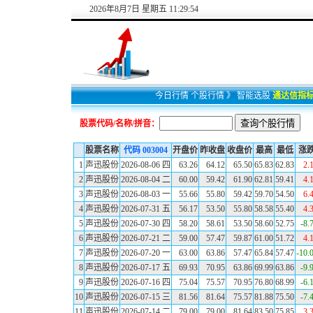
2026
年
8
月
7
日
星期五 11:29:54
今日行情
个股行情
》
智能选股
通达信指
股票代码/名称/拼音：
股票名称
代码
003004
开盘价
昨收盘
收盘价
最高
最低
涨
1
声迅股份
2026-08-06 四
63.26
64.12
65.50
65.83
62.83
2.
2
声迅股份
2026-08-04 二
60.00
59.42
61.90
62.81
59.41
4.
3
声迅股份
2026-08-03 一
55.66
55.80
59.42
59.70
54.50
6.
4
声迅股份
2026-07-31 五
56.17
53.50
55.80
58.58
55.40
4.
5
声迅股份
2026-07-30 四
58.20
58.61
53.50
58.60
52.75
-8.
6
声迅股份
2026-07-21 二
59.00
57.47
59.87
61.00
51.72
4.
7
声迅股份
2026-07-20 一
63.00
63.86
57.47
65.84
57.47
-10.
8
声迅股份
2026-07-17 五
69.93
70.95
63.86
69.99
63.86
-9.
9
声迅股份
2026-07-16 四
75.04
75.57
70.95
76.80
68.99
-6.
10
声迅股份
2026-07-15 三
81.56
81.64
75.57
81.88
75.50
-7.
11
声迅股份
2026-07-14 二
79.00
79.00
81.64
83.50
75.85
3.