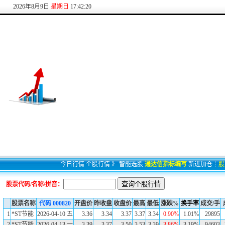
2026
年
8
月
9
日
星期日
17:42:20
今日行情
个股行情
》
智能选股
通达信指标编写
新进加仓
┊
股
股票代码/名称/拼音：
股票名称
代码
000820
开盘价
昨收盘
收盘价
最高
最低
涨跌%
换手率
成交/手
1
*ST节能
2026-04-10 五
3.36
3.34
3.37
3.37
3.34
0.90%
1.01%
29895
2
*ST节能
2026-04-13 一
3.39
3.37
3.50
3.53
3.39
3.86%
3.19%
94603