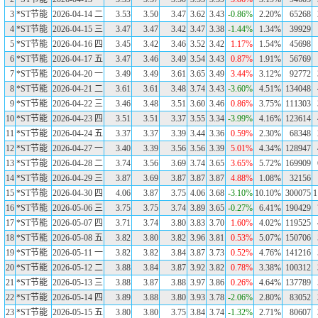
3
*ST节能
2026-04-14 二
3.53
3.50
3.47
3.62
3.43
-0.86%
2.20%
65268
4
*ST节能
2026-04-15 三
3.47
3.47
3.42
3.47
3.38
-1.44%
1.34%
39929
5
*ST节能
2026-04-16 四
3.45
3.42
3.46
3.52
3.42
1.17%
1.54%
45698
6
*ST节能
2026-04-17 五
3.47
3.46
3.49
3.54
3.43
0.87%
1.91%
56769
7
*ST节能
2026-04-20 一
3.49
3.49
3.61
3.65
3.49
3.44%
3.12%
92772
8
*ST节能
2026-04-21 二
3.61
3.61
3.48
3.74
3.43
-3.60%
4.51%
134048
9
*ST节能
2026-04-22 三
3.46
3.48
3.51
3.60
3.46
0.86%
3.75%
111303
10
*ST节能
2026-04-23 四
3.51
3.51
3.37
3.55
3.34
-3.99%
4.16%
123614
11
*ST节能
2026-04-24 五
3.37
3.37
3.39
3.44
3.36
0.59%
2.30%
68348
12
*ST节能
2026-04-27 一
3.40
3.39
3.56
3.56
3.39
5.01%
4.34%
128947
13
*ST节能
2026-04-28 二
3.74
3.56
3.69
3.74
3.65
3.65%
5.72%
169909
14
*ST节能
2026-04-29 三
3.87
3.69
3.87
3.87
3.87
4.88%
1.08%
32156
15
*ST节能
2026-04-30 四
4.06
3.87
3.75
4.06
3.68
-3.10%
10.10%
300075
1
16
*ST节能
2026-05-06 三
3.75
3.75
3.74
3.89
3.65
-0.27%
6.41%
190429
17
*ST节能
2026-05-07 四
3.71
3.74
3.80
3.83
3.70
1.60%
4.02%
119525
18
*ST节能
2026-05-08 五
3.82
3.80
3.82
3.96
3.81
0.53%
5.07%
150706
19
*ST节能
2026-05-11 一
3.82
3.82
3.84
3.87
3.73
0.52%
4.76%
141216
20
*ST节能
2026-05-12 二
3.88
3.84
3.87
3.92
3.82
0.78%
3.38%
100312
21
*ST节能
2026-05-13 三
3.88
3.87
3.88
3.97
3.86
0.26%
4.64%
137789
22
*ST节能
2026-05-14 四
3.89
3.88
3.80
3.93
3.78
-2.06%
2.80%
83052
23
*ST节能
2026-05-15 五
3.80
3.80
3.75
3.84
3.74
-1.32%
2.71%
80607